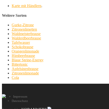
Karte mit Händlern
.
Weitere Sorten
Gurke-Zitrone
Zitronenlimetten
Waldmeisterbrause
Walderdbeerbrause
Tafelwasser
Schokobrause
Orangenlimonade
Himbeerbrause
Blaue Steine-Energy
Bittertonic
Apfelsinenbrause
Zitronenlimonade
Cola
Impressum
Datenschutz